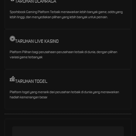
TARUHAN OLAHRAGA
Sportsbook Gaming Platform Terbaik menawarkan lebih banyak game, odds yang
lebih tinggi, dan menyediakan pilihan yang lebih banyak untuk pemain.
TARUHAN LIVE KASINO
Platform Pilihan bagi perusahaan-perusahaan terbaik di dunia, dengan pilihan
variasi game terbanyak
TARUHAN TOGEL
Platform togel yang menarik dari perusahan terbaik di dunia yang menawarkan
hadiah kemenangan besar