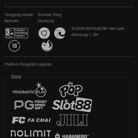
Tanggung Jawab
Browser Yang
Bermain
Didukung
©2026 RATUGACOR. Hak cipta
dilindungi | 18+
Platform Penyedia Layanan
Slots