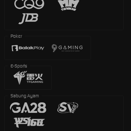
Poker
E-Sports
Sabung Ayam