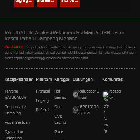
Mighty Hercules
Slot88 Wisdom of Athena 1000
Thor vs Hercules
RATUGACOR: Aplikasi Rekomendasi Main Slot88 Gacor
Resmi Terbaru Gampang Menang
RATUGACOR
menjadi sebuah platform terpilih yang menyediakan link download aplikasi
yang menjadi rekomendasi tempat bermain slot88 gacor dengan tampilan responsif ringan
akses cepat dengan menggunakan link alternatif anti blokir.
Kebijaksanaan
Platform
Kategori
Dukungan
Komunitas
Tentang
Promosi
Hot
Ratugacor O
facebo
RATUGACOR
Games
fficial
ok
Loyalty
Responsible
Slots
+62813130
Referral
Gambling
27364
Live
Pusat Bantuan
Casino
Syarat dan
Race
Ketentuan