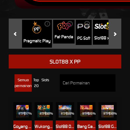
i
i
i
i
i
Facha
Fat Panda
Slot88 x PP
PG Soft
Pragmatic Play
SLOT88 X PP
Semua
Top
Slots
permainan
20
RTP
97%
RTP
98%
RTP
98%
RTP
95%
RTP
98%
Goyang Gaib
Wukong - Black Scatter
Slot88 Olympus 1000
Bang Gacor 1000
Slot88 Gates of Olympus Super Scatter