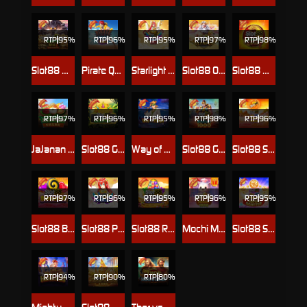
RTP
95%
RTP
96%
RTP
95%
RTP
97%
RTP
98%
Slot88 Mahjong Wins 3 Black Scatter
Pirate Quest 1000
Starlight Princess 1000
Slot88 Olympus
Slot88 Mahjong Wins 2
RTP
97%
RTP
96%
RTP
95%
RTP
98%
RTP
96%
JaJanan Pasar
Slot88 Gems
Way of Ninja
Slot88 Gates of Gatot Kaca 1000
Slot88 Sweet Bonanza 1000
RTP
97%
RTP
96%
RTP
95%
RTP
96%
RTP
95%
Slot88 Bonanza
Slot88 Princess
Slot88 Rush
Mochi Mania 1000
Slot88 Sweet Bonanza Super Scatter
RTP
94%
RTP
90%
RTP
80%