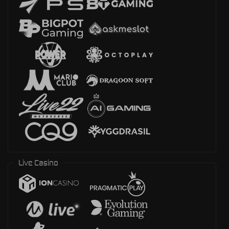
Live Casino