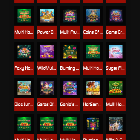
Multi Hot 5 Super Wilds
Power Of Tiger
Multi Fruits Charging Wilds
Coins Of Atlantis
Gems Crown Charging Wilds
Foxy Hot 20
WildMultiStar
Burning Ice 10
Multi Hot 5 Burn Wilds
Sugar Fiesta
Dice Jungle
Gates Of Merlyn
Genie's Bonanza
HotSamba
Multi Hot Ways