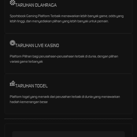
TARUHAN OLAHRAGA
Sportsbook Gaming Platform Terbaik menawarkan lebih banyak game, odds yang
lebih tinggi, dan menyediakan pilihan yang lebih banyak untuk pemain.
TARUHAN LIVE KASINO
Platform Pilihan bagi perusahaan-perusahaan terbaik di dunia, dengan pilihan
variasi game terbanyak
TARUHAN TOGEL
Platform togel yang menarik dari perusahan terbaik di dunia yang menawarkan
hadiah kemenangan besar