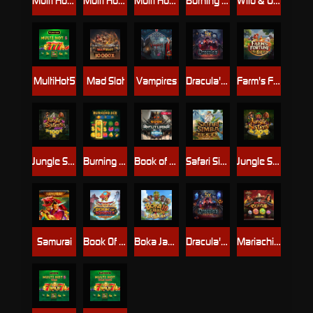
Multi Hot 10
Multi Hot 20
Multi Hot 40
Burning Ice 40
Wild & Gods
MultiHot5
Mad Slot
Vampires
Dracula's Fortune
Farm's Fortune
Jungle Sisters Deluxe
Burning Ice
Book of Futuria
Safari Simba
Jungle Sisters
Samurai
Book Of Bonanza
Boka Jamba 10
Dracula's Fortune Halloween Edition
Mariachi Coins