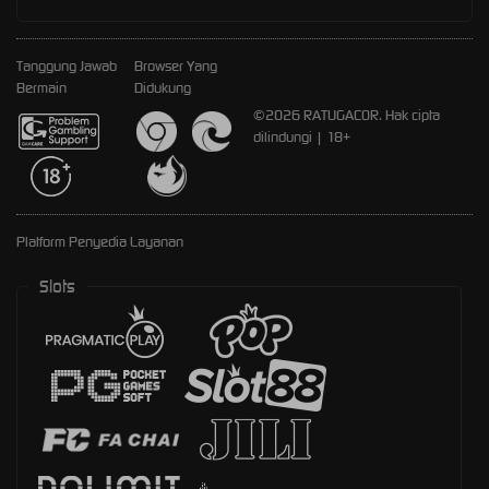
Tanggung Jawab
Browser Yang
Bermain
Didukung
©2026 RATUGACOR. Hak cipta
dilindungi | 18+
Platform Penyedia Layanan
Slots